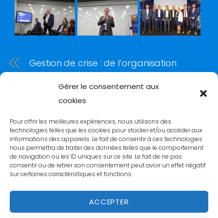
Gestion de crise : de l’organisation
préventive à l’avertissement anticipé
Gérer le consentement aux
Évènements recevant un large public : la
cookies
main courante numérique Jaguards au
cœur du dispositif PUMA-X
Pour offrir les meilleures expériences, nous utilisons des
technologies telles que les cookies pour stocker et/ou accéder aux
informations des appareils. Le fait de consentir à ces technologies
nous permettra de traiter des données telles que le comportement
de navigation ou les ID uniques sur ce site. Le fait de ne pas
consentir ou de retirer son consentement peut avoir un effet négatif
sur certaines caractéristiques et fonctions.
Back
To
ACCEPTER
Top