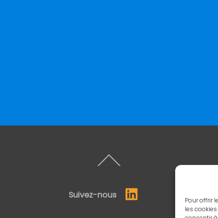
Back
To
Top
Suivez-nous
Pour offrir
les cookies
consentir à