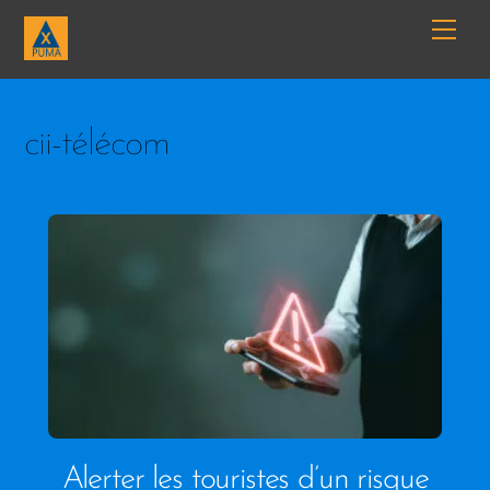
Skip
Me
to
content
cii-télécom
Alerter les touristes d’un risque