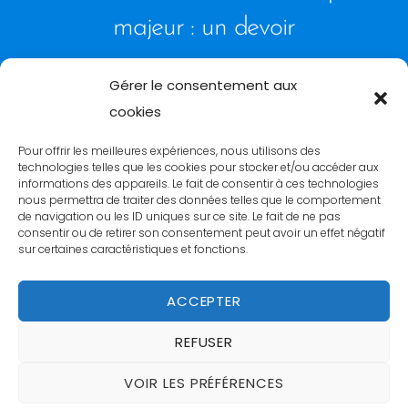
majeur : un devoir
Gérer le consentement aux
cookies
Pour offrir les meilleures expériences, nous utilisons des
Back
technologies telles que les cookies pour stocker et/ou accéder aux
To
informations des appareils. Le fait de consentir à ces technologies
Top
nous permettra de traiter des données telles que le comportement
de navigation ou les ID uniques sur ce site. Le fait de ne pas
Suivez-nous
consentir ou de retirer son consentement peut avoir un effet négatif
sur certaines caractéristiques et fonctions.
Politique de cookies (UE)
ACCEPTER
Contact
REFUSER
VOIR LES PRÉFÉRENCES
©
PUMA-X
2026